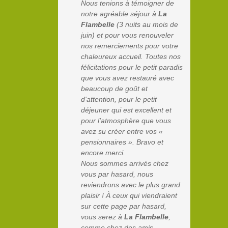
Nous tenions à témoigner de
notre agréable séjour à
La
Flambelle
(3 nuits au mois de
juin) et pour vous renouveler
nos remerciements pour votre
chaleureux accueil. Toutes nos
félicitations pour le petit paradis
que vous avez restauré avec
beaucoup de goût et
d'attention, pour le petit
déjeuner qui est excellent et
pour l'atmosphère que vous
avez su créer entre vos «
pensionnaires ». Bravo et
encore merci.
Nous sommes arrivés chez
vous par hasard, nous
reviendrons avec le plus grand
plaisir ! À ceux qui viendraient
sur cette page par hasard,
vous serez à
La Flambelle
,
comme chez des amis.